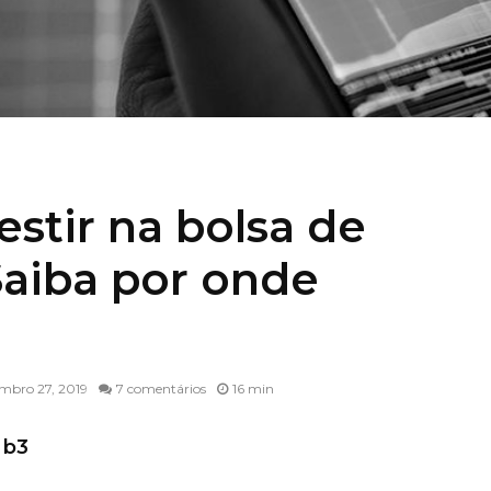
stir na bolsa de
Saiba por onde
mbro 27, 2019
7 comentários
16 min
 b3