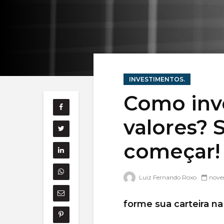
INVESTIMENTOS.
Como inve
valores? 
começar!
Luiz Fernando Roxo
nove
forme sua carteira na