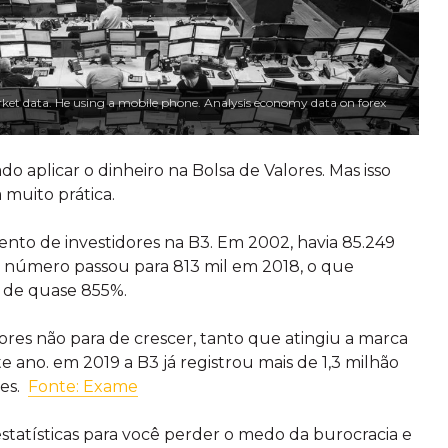
et data. He using a mobile phone. Analysis economy data on forex
 aplicar o dinheiro na Bolsa de Valores. Mas isso
 muito prática.
nto de investidores na B3. Em 2002, havia 85.249
e número passou para 813 mil em 2018, o que
de quase 855%.
ores não para de crescer, tanto que atingiu a marca
e ano. em 2019 a B3 já registrou mais de 1,3 milhão
res.
Fonte: Exame
statísticas para você perder o medo da burocracia e