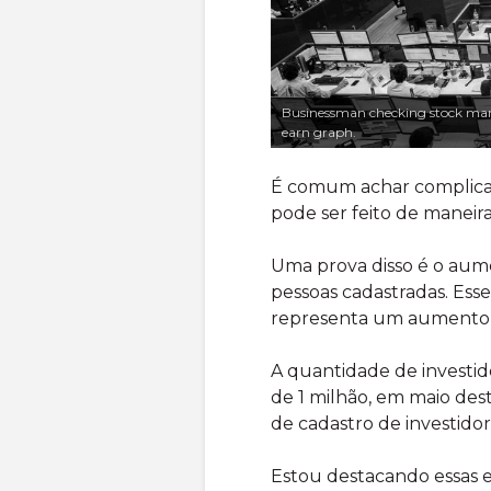
Businessman checking stock mark
earn graph.
É comum achar complicado
pode ser feito de maneira
Uma prova disso é o aume
pessoas cadastradas. Ess
representa um aumento 
A quantidade de investid
de 1 milhão, em maio dest
de cadastro de investido
Estou destacando essas e