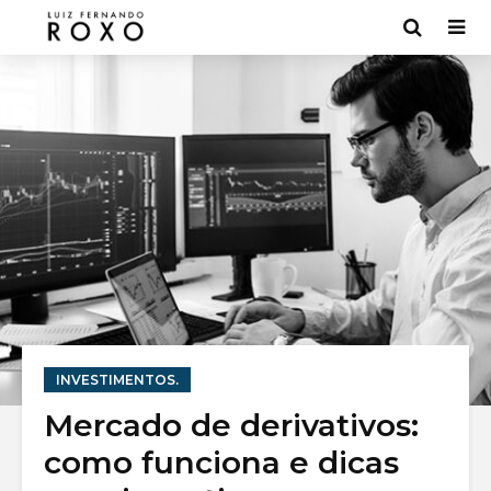
INVESTIMENTOS.
Bancos digitais:
Small Ca
Mercado de derivativos:
7 melhores [Lista
Principa
como funciona e dicas
2022]
Formas 
investir