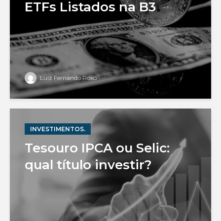
ETFs Listados na B3
Luiz Fernando Roxo
INVESTIMENTOS.
Tesouro IPCA ou Selic:
qual título investir?