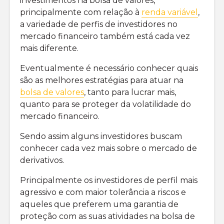
investimentos na bolsa de valores,
Qual a melhor
precisa l
principalmente com relação à
renda variável
,
corretora de
investimentos?
Como inv
a variedade de perfis de investidores no
bolsa
mercado financeiro também está cada vez
qual é o risco do
america
mais diferente.
mercado de
opções?
Eventualmente é necessário conhecer quais
são as melhores estratégias para atuar na
bolsa de valores
, tanto para lucrar mais,
quanto para se proteger da volatilidade do
mercado financeiro.
Sendo assim alguns investidores buscam
conhecer cada vez mais sobre o mercado de
derivativos.
Principalmente os investidores de perfil mais
agressivo e com maior tolerância a riscos e
aqueles que preferem uma garantia de
proteção com as suas atividades na bolsa de