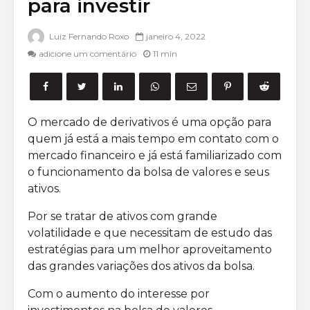
para investir
O que são
proventos?
Opções 
Entenda de uma
saiba ma
Luiz Fernando Roxo
janeiro 4, 2022
vez por todas
a empre
adicione um comentário
11 min
Mercado futuro:
Opções 
entenda como
tudo que
funciona
saber pa
começar
O mercado de derivativos é uma opção para
investir
quem já está a mais tempo em contato com o
mercado financeiro e já está familiarizado com
o funcionamento da bolsa de valores e seus
ativos.
Por se tratar de ativos com grande
o que é
Como inv
volatilidade e que necessitam de estudo das
Volatilidade
em Opçõ
estratégias para um melhor aproveitamento
Implícita para o
ações?
das grandes variações dos ativos da bolsa.
mercado de
Opções?
20 livro
Com o aumento do interesse por
opções 