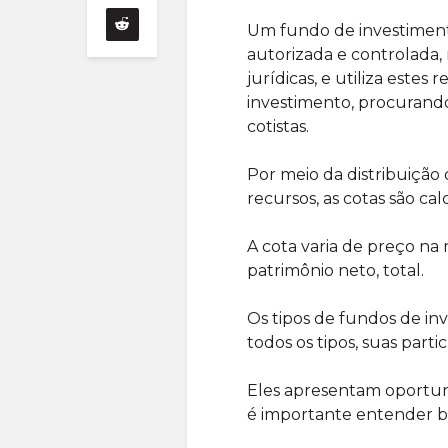
Um fundo de investimen
autorizada e controlada, 
jurídicas, e utiliza estes
investimento, procurando 
cotistas.
Por meio da distribuição
recursos, as cotas são cal
A cota varia de preço n
patrimônio neto, total.
Os tipos de fundos de in
todos os tipos, suas par
Eles apresentam oportuni
é importante entender b