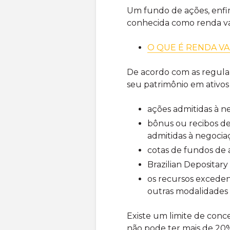
Um fundo de ações, enfim
conhecida como renda va
O QUE É RENDA VA
De acordo com as regula
seu patrimônio em ativos 
ações admitidas à 
bônus ou recibos de
admitidas à negocia
cotas de fundos de 
Brazilian Depositary 
os recursos exceden
outras modalidades d
Existe um limite de conc
não pode ter mais de 20