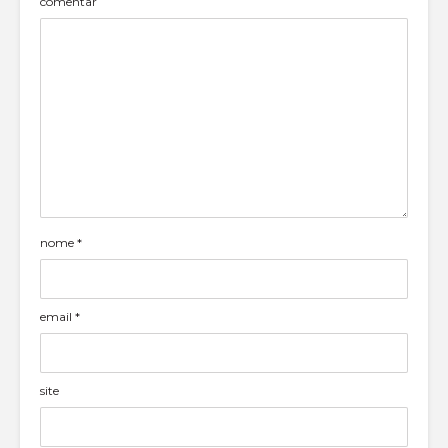
comentar
nome
*
email
*
site