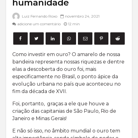
humanidade
Mercado de
Small Ca
derivativos:
Principa
como funciona e
Formas 
Luiz Fernando Roxo
novembro 24, 2021
dicas para
investir
adicione um comentário
12 min
investir
Opções 
O que são
saiba ma
proventos?
a empre
Entenda de uma
Como investir em ouro? O amarelo de nossa
vez por todas
bandeira representa nossas riquezas e dentre
elas a descoberta do ouro foi, mais
especificamente no Brasil, o ponto ápice da
evolução urbana no país que aconteceu no
fim da década de XVII.
o que é
Como inv
Foi, portanto, graças a ele que houve a
Volatilidade
em Opçõ
criação das capitanias de São Paulo, Rio de
Implícita para o
ações?
Janeiro e Minas Gerais!
mercado de
Opções?
20 livro
E não só isso, no âmbito mundial o ouro tem
opções 