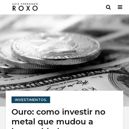
INVESTIMENTOS.
Bancos digitais:
Mercado 
Ouro: como investir no
7 melhores [Lista
entenda
metal que mudou a
2022]
funcion