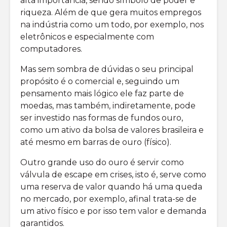
alta importância, sendo símbolo de poder e
Qual a melhor
precisa l
riqueza. Além de que gera muitos empregos
corretora de
investimentos?
Como inv
na indústria como um todo, por exemplo, nos
bolsa
eletrônicos e especialmente com
qual é o risco do
america
computadores.
mercado de
opções?
Mas sem sombra de dúvidas o seu principal
propósito é o comercial e, seguindo um
pensamento mais lógico ele faz parte de
moedas, mas também, indiretamente, pode
ser investido nas formas de fundos ouro,
como um ativo da bolsa de valores brasileira e
até mesmo em barras de ouro (físico).
Outro grande uso do ouro é servir como
válvula de escape em crises, isto é, serve como
uma reserva de valor quando há uma queda
no mercado, por exemplo, afinal trata-se de
um ativo físico e por isso tem valor e demanda
garantidos.