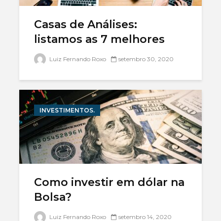
Qual a melhor
precisa l
corretora de
Casas de Análises:
investimentos?
Como inv
bolsa
listamos as 7 melhores
qual é o risco do
america
mercado de
Luiz Fernando Roxo
setembro 30, 2020
opções?
INVESTIMENTOS.
Como investir em dólar na
Bolsa?
Luiz Fernando Roxo
setembro 14, 2020