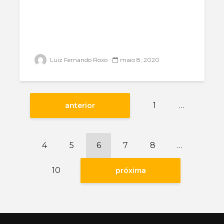
Luiz Fernando Roxo
maio 8, 2020
1
…
anterior
4
5
6
7
8
…
10
próxima