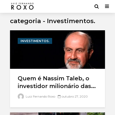
categoria - Investimentos.
INVESTIMENTOS.
Quem é Nassim Taleb, o
investidor milionário das...
Bancos digitais:
Mercado 
Luiz Fernando Roxo
outubro 27, 2020
7 melhores [Lista
entenda
2022]
funcion