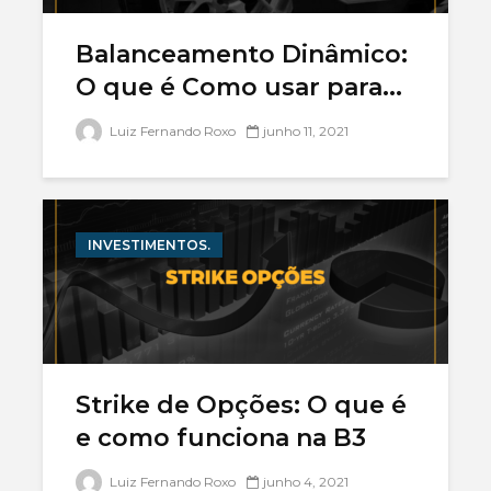
Qual a melhor
precisa l
corretora de
Balanceamento Dinâmico:
investimentos?
Como inv
bolsa
O que é Como usar para...
qual é o risco do
america
mercado de
Luiz Fernando Roxo
junho 11, 2021
opções?
INVESTIMENTOS.
Strike de Opções: O que é
e como funciona na B3
Luiz Fernando Roxo
junho 4, 2021