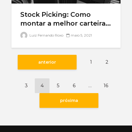
Stock Picking: Como
montar a melhor carteira...
Luiz Fernando Roxo
maio 5, 2021
1
2
anterior
3
4
5
6
…
16
próxima