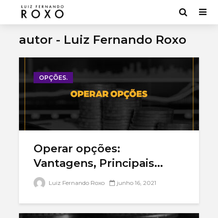
autor - Luiz Fernando Roxo
OPÇÕES.
Operar opções:
Vantagens, Principais...
Bancos digitais:
Mercado 
Luiz Fernando Roxo
junho 16, 2021
7 melhores [Lista
entenda
2022]
funcion