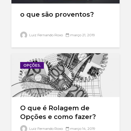
Qual a melhor
precisa l
corretora de
o que são proventos?
investimentos?
Como inv
bolsa
qual é o risco do
america
mercado de
Luiz Fernando Roxo
março 21, 2019
opções?
OPÇÕES.
O que é Rolagem de
Opções e como fazer?
Luiz Fernando Roxo
março 14, 2019