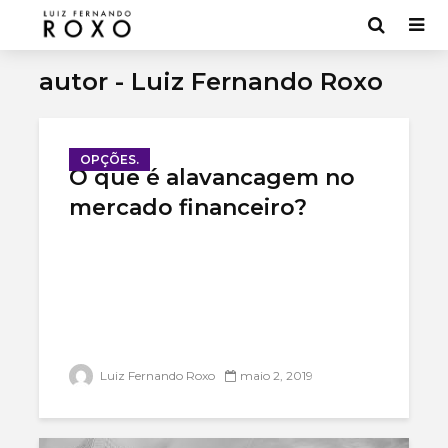
autor - Luiz Fernando Roxo
OPÇÕES.
O que é alavancagem no
mercado financeiro?
Bancos digitais:
Mercado 
Luiz Fernando Roxo
maio 2, 2019
7 melhores [Lista
entenda
2022]
funcion