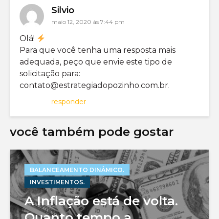
Silvio
maio 12, 2020 às 7:44 pm
Olá!
Para que você tenha uma resposta mais
adequada, peço que envie este tipo de
solicitação para:
contato@estrategiadopozinho.com.br
.
responder
você também pode gostar
BALANCEAMENTO DINÂMICO.
INVESTIMENTOS.
A Inflação está de volta.
Quanto tempo a