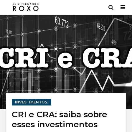
INVESTIMENTOS.
Bancos digitais:
Mercado 
CRI e CRA: saiba sobre
7 melhores [Lista
entenda
esses investimentos
2022]
funcion