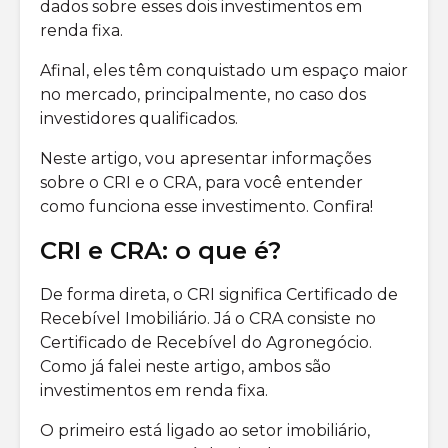
dados sobre esses dois investimentos em
Qual a melhor
precisa l
corretora de
renda fixa.
investimentos?
Como inv
bolsa
Afinal, eles têm conquistado um espaço maior
qual é o risco do
america
no mercado, principalmente, no caso dos
mercado de
investidores qualificados.
opções?
Neste artigo, vou apresentar informações
sobre o CRI e o CRA, para você entender
como funciona esse investimento. Confira!
CRI e CRA: o que é?
De forma direta, o CRI significa Certificado de
Recebível Imobiliário. Já o CRA consiste no
Certificado de Recebível do Agronegócio.
Como já falei neste artigo, ambos são
investimentos em renda fixa.
O primeiro está ligado ao setor imobiliário,