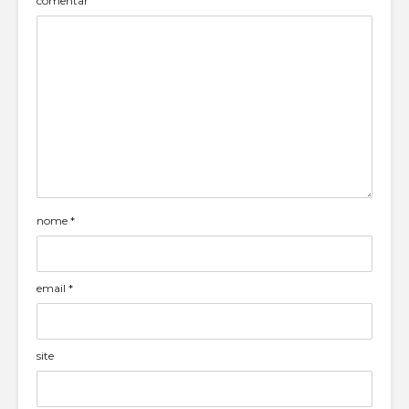
comentar
nome
*
email
*
site