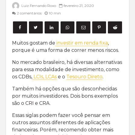
Mercado de
Small Ca
Luiz Fernando Roxo
fevereiro 21, 2020
derivativos:
Principa
2 comentários
10 min
como funciona e
Formas 
dicas para
investir
investir
Opções 
O que são
saiba ma
Muitos gostam de
investir em renda fixa
,
proventos?
a empre
porque é uma forma de correr menos riscos.
Entenda de uma
vez por todas
No mercado brasileiro, há diversas alternativas
para essa modalidade de investimento, como
os CDBs,
LCIs, LCAs
e o
Tesouro Direto
.
Também há opções que são desconhecidas
por muitos investidores. Dois bons exemplos
o que é
Como inv
são o CRI e CRA.
Volatilidade
em Opçõ
Implícita para o
ações?
Essas siglas podem fazer você pensar em
mercado de
outros assuntos diferentes de aplicações
Opções?
20 livro
financeiras. Porém, recomendo obter mais
opções 