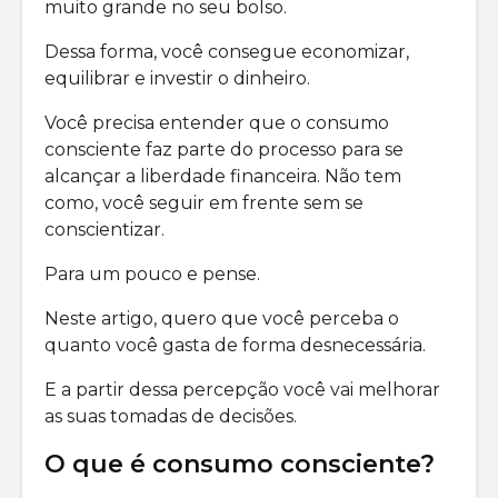
muito grande no seu bolso.
Qual a melhor
precisa l
corretora de
Dessa forma, você consegue economizar,
investimentos?
Como inv
bolsa
equilibrar e investir o dinheiro.
qual é o risco do
america
mercado de
Você precisa entender que o consumo
opções?
consciente faz parte do processo para se
alcançar a liberdade financeira. Não tem
como, você seguir em frente sem se
conscientizar.
Para um pouco e pense.
Neste artigo, quero que você perceba o
quanto você gasta de forma desnecessária.
E a partir dessa percepção você vai melhorar
as suas tomadas de decisões.
O que é consumo consciente?