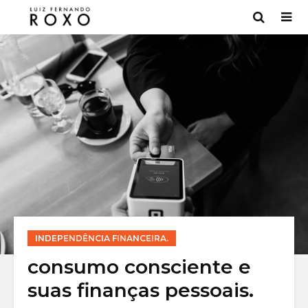
INDEPENDÊNCIA FINANCEIRA.
Bancos digitais:
Mercado 
consumo consciente e
7 melhores [Lista
entenda
suas finanças pessoais.
2022]
funcion