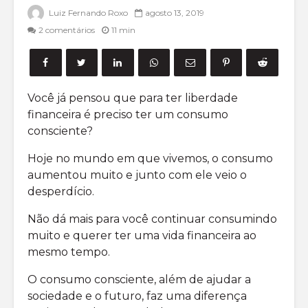
Mercado de
Small Ca
Luiz Fernando Roxo
agosto 13, 2019
derivativos:
Principa
2 comentários
11 min
como funciona e
Formas 
dicas para
investir
investir
Opções 
O que são
saiba ma
Você já pensou que para ter liberdade
proventos?
a empre
financeira é preciso ter um consumo
Entenda de uma
vez por todas
consciente?
Hoje no mundo em que vivemos, o consumo
aumentou muito e junto com ele veio o
desperdício.
Não dá mais para você continuar consumindo
o que é
Como inv
muito e querer ter uma vida financeira ao
Volatilidade
em Opçõ
mesmo tempo.
Implícita para o
ações?
mercado de
O consumo consciente, além de ajudar a
Opções?
20 livro
sociedade e o futuro, faz uma diferença
opções 